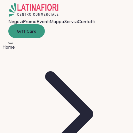
Negozi
Promo
Eventi
Mappa
Servizi
Contatti
Gift Card
Home