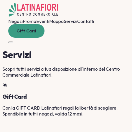
Negozi
Promo
Eventi
Mappa
Servizi
Contatti
Gift Card
Servizi
Scopri tutti i servizi a tua disposizione all'interno del Centro
Commerciale Latinafiori.
🎁
Gift Card
Con la GIFT CARD Latinafiori regali la libertà di scegliere.
Spendibile in tutti i negozi, valida 12 mesi.