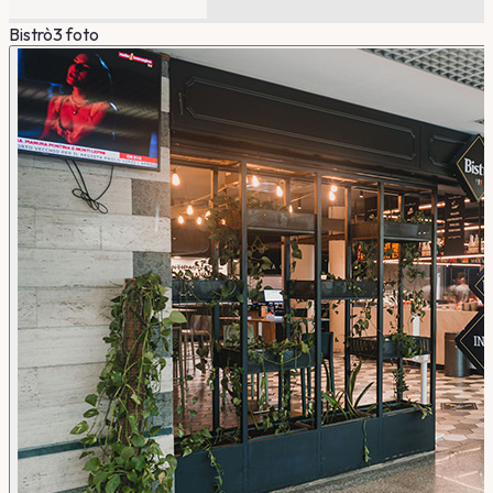
Bistrò
3
foto