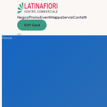
Negozi
Promo
Eventi
Mappa
Servizi
Contatti
Gift Card
Home