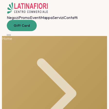
Negozi
Promo
Eventi
Mappa
Servizi
Contatti
Gift Card
Home