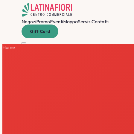
Negozi
Promo
Eventi
Mappa
Servizi
Contatti
Gift Card
Home