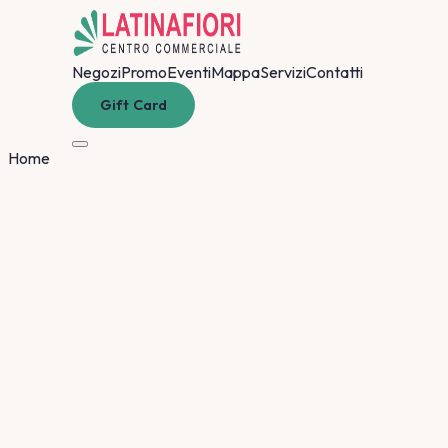
Negozi
Promo
Eventi
Mappa
Servizi
Contatti
Gift Card
Home