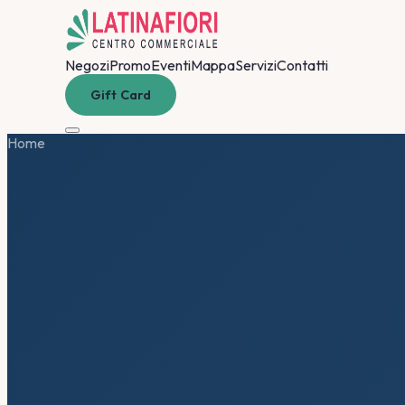
Negozi
Promo
Eventi
Mappa
Servizi
Contatti
Gift Card
Home