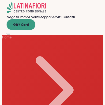
Negozi
Promo
Eventi
Mappa
Servizi
Contatti
Gift Card
Home