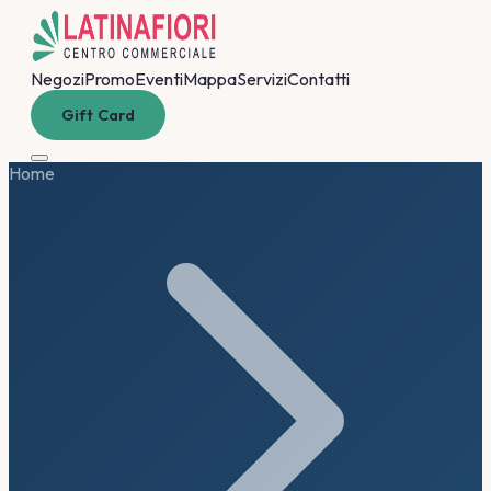
Negozi
Promo
Eventi
Mappa
Servizi
Contatti
Gift Card
Home