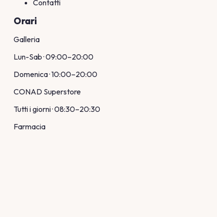
Contatti
Orari
Galleria
Lun-Sab · 09:00–20:00
Domenica · 10:00–20:00
CONAD Superstore
Tutti i giorni · 08:30–20:30
Farmacia
Lun-Sab · 08:30–20:00
Domenica · 10:00–20:00
Contatti
Via Pier Luigi Nervi
04100 Latina (LT)